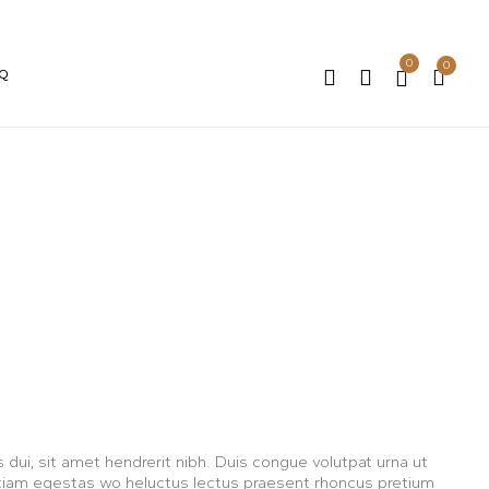
0
0
AQ
 dui, sit amet hendrerit nibh. Duis congue volutpat urna ut
 Etiam egestas wo heluctus lectus praesent rhoncus pretium