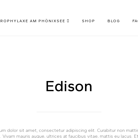
PROPHYLAXE AM PHÖNIXSEE
SHOP
BLOG
F
Edison
m dolor sit amet, consectetur adipiscing elit. Curabitur non mattis
Vivam mauris augue, ultrices at faucibus vitae, mattis eu lacus.