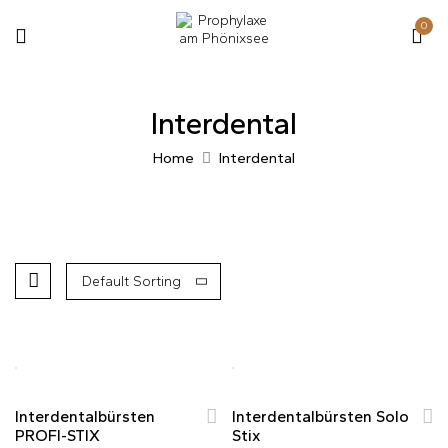
0
Interdental
Home
Interdental
Default Sorting
Hot
Hot
Pre Order
Interdentalbürsten
Interdentalbürsten Solo
PROFI-STIX
Stix