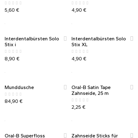
5,60
€
4,90
€
Hot
Hot
Interdentalbürsten Solo
Interdentalbürsten Solo
Stix i
Stix XL
8,90
€
4,90
€
Munddusche
Oral-B Satin Tape
Zahnseide, 25 m
84,90
€
2,25
€
Oral-B Superfloss
Zahnseide Sticks für