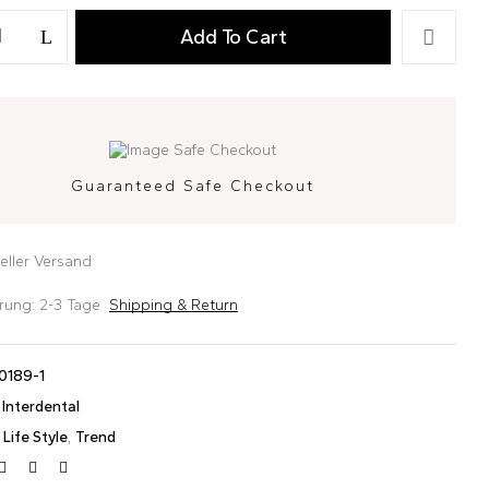
Add To Cart
ebsite in this browser for the next time I comment.
Guaranteed Safe Checkout
eller Versand
erung: 2-3 Tage
Shipping & Return
0189-1
:
Interdental
,
Life Style
,
Trend