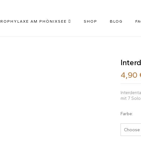
Be the first to revi
PROPHYLAXE AM PHÖNIXSEE
SHOP
BLOG
F
Your email address will not 
Your rating
Inter
4,90
Interdenta
mit 7 Solo
Farbe