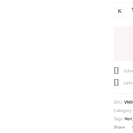
Save my name, email, and w
Schn
Lief
SKU:
VN0
Category
Tags:
Hot
Share :